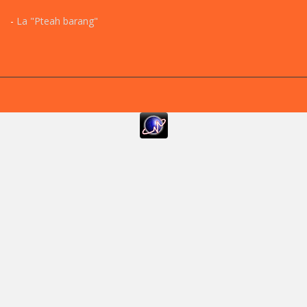
-
La "Pteah barang"