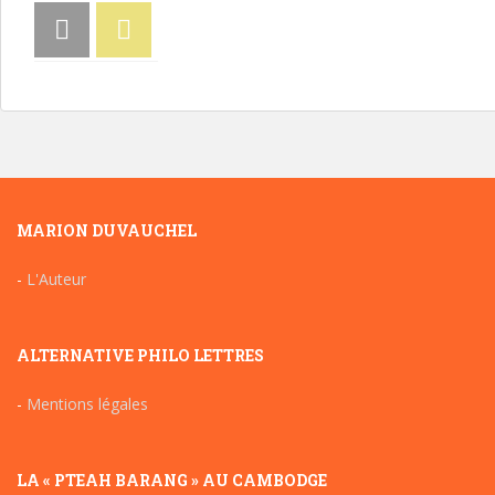
MARION DUVAUCHEL
-
L'Auteur
ALTERNATIVE PHILO LETTRES
-
Mentions légales
LA « PTEAH BARANG » AU CAMBODGE