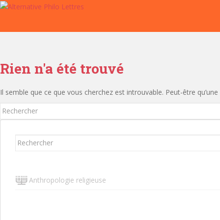
S
k
i
p
t
o
Rien n'a été trouvé
m
a
Il semble que ce que vous cherchez est introuvable. Peut-être qu’une
i
n
Rechercher...
c
o
Rechercher...
n
t
e
n
Anthropologie religieuse
t