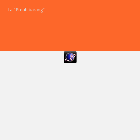
-
La "Pteah barang"