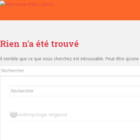
S
k
i
p
t
o
Rien n'a été trouvé
m
a
Il semble que ce que vous cherchez est introuvable. Peut-être qu’une
i
n
Rechercher...
c
o
Rechercher...
n
t
e
n
Anthropologie religieuse
t