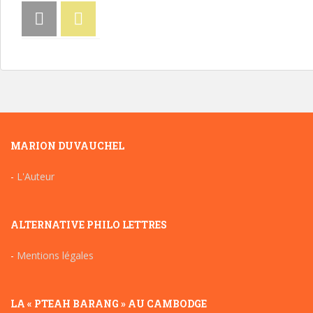
MARION DUVAUCHEL
-
L'Auteur
ALTERNATIVE PHILO LETTRES
-
Mentions légales
LA « PTEAH BARANG » AU CAMBODGE