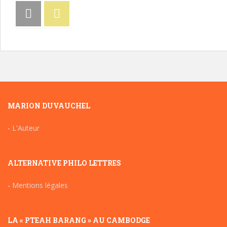
MARION DUVAUCHEL
-
L'Auteur
ALTERNATIVE PHILO LETTRES
-
Mentions légales
LA « PTEAH BARANG » AU CAMBODGE