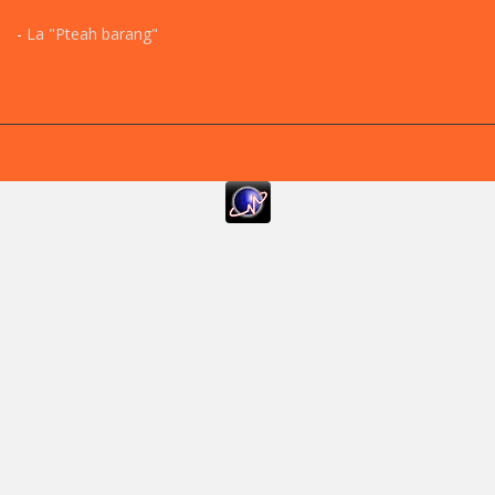
-
La "Pteah barang"