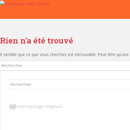
S
k
i
p
t
o
Rien n'a été trouvé
m
a
Il semble que ce que vous cherchez est introuvable. Peut-être qu’une
i
n
Rechercher...
c
o
Rechercher...
n
t
e
n
Anthropologie religieuse
t