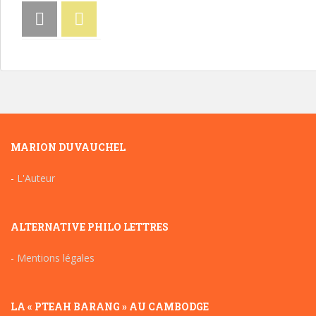
MARION DUVAUCHEL
-
L'Auteur
ALTERNATIVE PHILO LETTRES
-
Mentions légales
LA « PTEAH BARANG » AU CAMBODGE