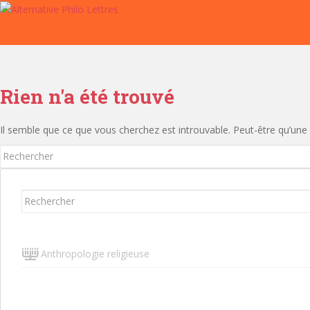
S
k
i
p
t
o
Rien n'a été trouvé
m
a
Il semble que ce que vous cherchez est introuvable. Peut-être qu’une
i
n
Rechercher...
c
o
Rechercher...
n
t
e
n
Anthropologie religieuse
t