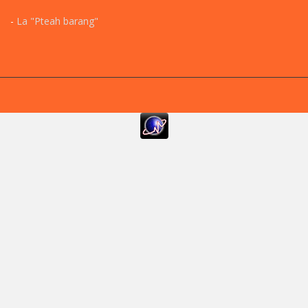
-
La "Pteah barang"